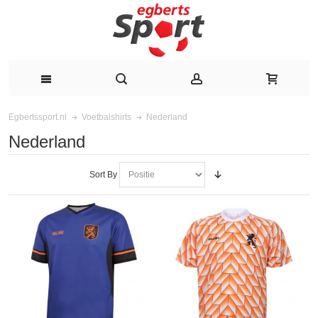
Nederland
Egbertssport.nl
Voetbalshirts
Nederland
Sort By