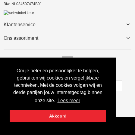
Btw: NL034507474B01
Klantenservice
Ons assortiment
Om je beter en persoonlijker te helpen,
Nieuwsbrief
gebruiken wij cookies en vergelijkbare
technieken. Met de cookies volgen wij en
derde partijen jouw internetgedrag binnen
Inschrijven
onze site.
Lees meer
Akkoord
Copyright © 2022 Egbertssport.nl Alle rechten voorbehouden.