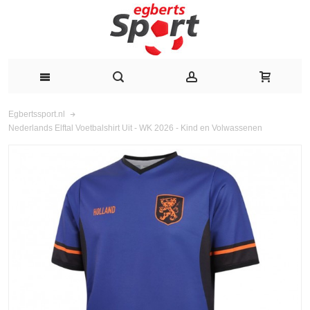
Egbertssport.nl
Nederlands Elftal Voetbalshirt Uit - WK 2026 - Kind en Volwassenen