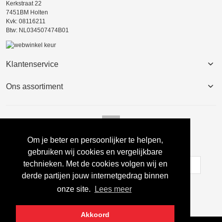
Kerkstraat 22
7451BM Holten
Kvk: 08116211
Btw: NL034507474B01
Klantenservice
Ons assortiment
Om je beter en persoonlijker te helpen,
Nieuwsbrief
gebruiken wij cookies en vergelijkbare
technieken. Met de cookies volgen wij en
derde partijen jouw internetgedrag binnen
Inschrijven
onze site.
Lees meer
Akkoord