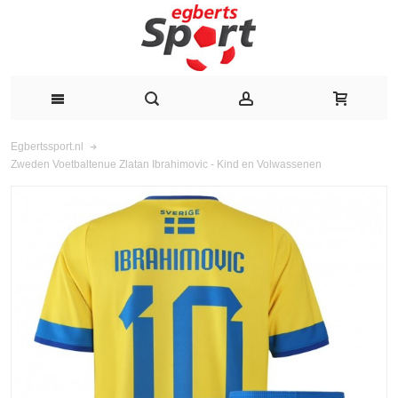
Egbertssport.nl
Zweden Voetbaltenue Zlatan Ibrahimovic - Kind en Volwassenen