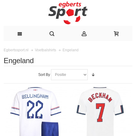
Engeland
Egbertssport.nl
Voetbalshirts
Engeland
Sort By