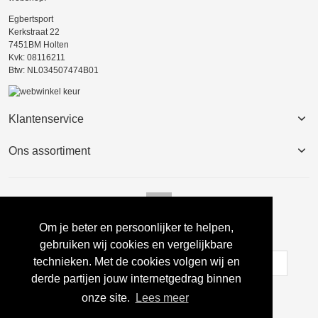
Egbertsport
Kerkstraat 22
7451BM Holten
Kvk: 08116211
Btw: NL034507474B01
Klantenservice
Ons assortiment
Om je beter en persoonlijker te helpen,
Nieuwsbrief
gebruiken wij cookies en vergelijkbare
technieken. Met de cookies volgen wij en
derde partijen jouw internetgedrag binnen
Inschrijven
onze site.
Lees meer