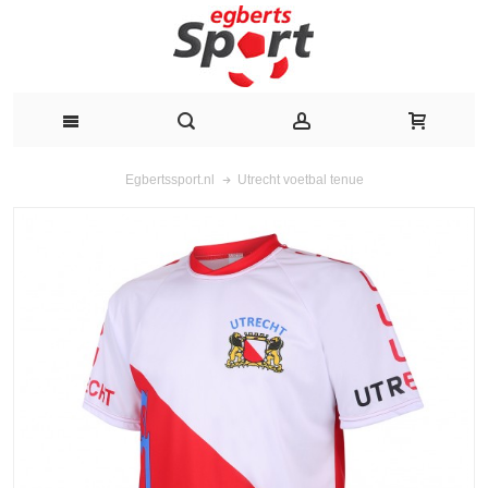
Utrecht voetbal tenue
Egbertssport.nl