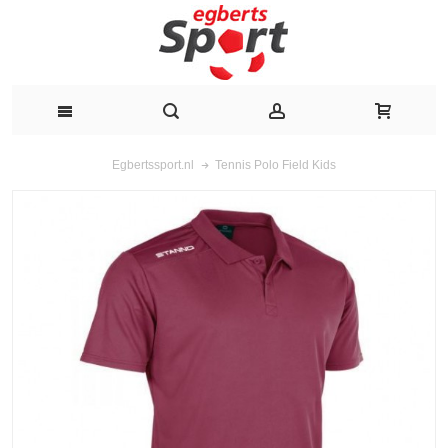
Tennis Polo Field Kids
Egbertssport.nl