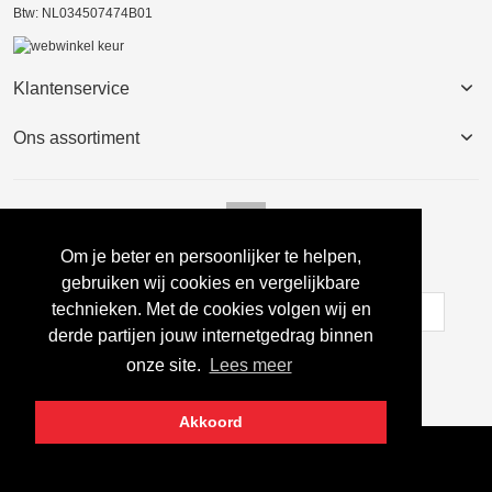
Btw: NL034507474B01
Klantenservice
Ons assortiment
Om je beter en persoonlijker te helpen,
Nieuwsbrief
gebruiken wij cookies en vergelijkbare
technieken. Met de cookies volgen wij en
derde partijen jouw internetgedrag binnen
Inschrijven
onze site.
Lees meer
Akkoord
Copyright © 2022 Egbertssport.nl Alle rechten voorbehouden.