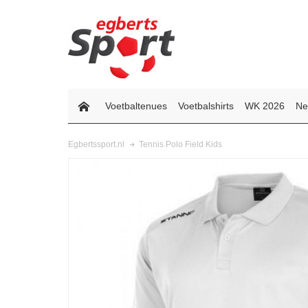
Voetbaltenues
Voetbalshirts
WK 2026
Ne
Tennis Polo Field Kids
Egbertssport.nl