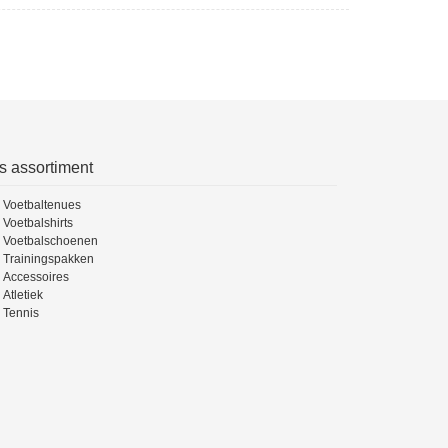
s assortiment
Voetbaltenues
Voetbalshirts
Voetbalschoenen
Trainingspakken
Accessoires
Atletiek
Tennis