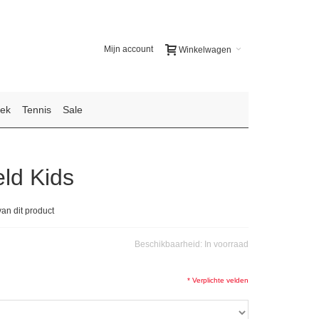
Mijn account
Winkelwagen
iek
Tennis
Sale
eld Kids
van dit product
Beschikbaarheid:
In voorraad
* Verplichte velden