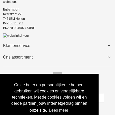
webshop.
Egbertsport
Kerkstraat 22
7451BM Holten
Kvk: 08116211
Btw: NL034507474B01
Klantenservice
Ons assortiment
Om je beter en persoonlijker te helpen,
Nieuwsbrief
gebruiken wij cookies en vergelijkbare
technieken. Met de cookies volgen wij en
derde partijen jouw internetgedrag binnen
Inschrijven
onze site.
Lees meer