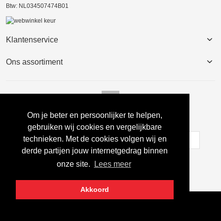
Btw: NL034507474B01
Klantenservice
Ons assortiment
Om je beter en persoonlijker te helpen,
Nieuwsbrief
gebruiken wij cookies en vergelijkbare
technieken. Met de cookies volgen wij en
derde partijen jouw internetgedrag binnen
Inschrijven
onze site.
Lees meer
Akkoord
Copyright © 2022 Egbertssport.nl Alle rechten voorbehouden.