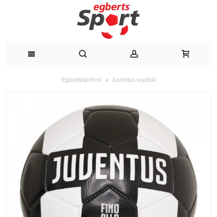
Juventus voetbal
Egbertssport.nl