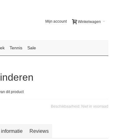
Mijn account
Winkelwagen
iek
Tennis
Sale
Kinderen
van dit product
Beschikbaarheid:
Niet in voorraad
 informatie
Reviews