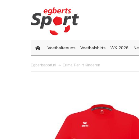
Voetbaltenues
Voetbalshirts
WK 2026
Ne
Erima T-shirt Kinderen
Egbertssport.nl