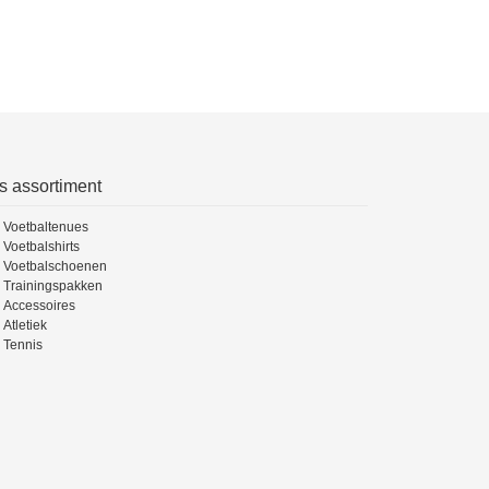
s assortiment
Voetbaltenues
Voetbalshirts
Voetbalschoenen
Trainingspakken
Accessoires
Atletiek
Tennis