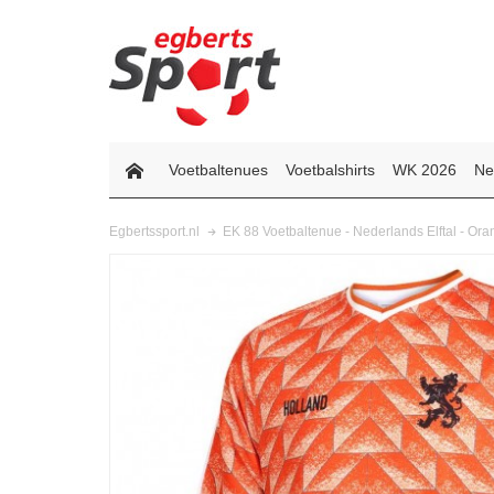
Voetbaltenues
Voetbalshirts
WK 2026
Ne
EK 88 Voetbaltenue - Nederlands Elftal - Or
Egbertssport.nl