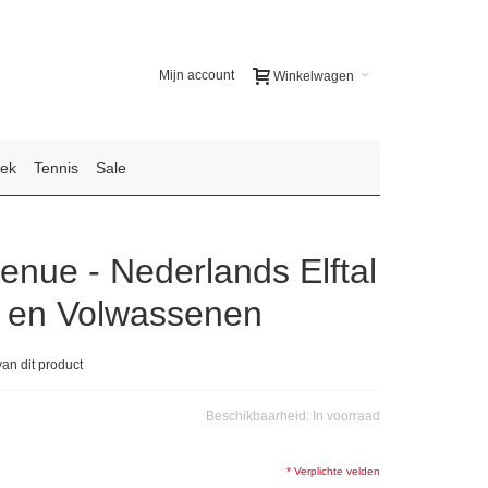
Mijn account
Winkelwagen
iek
Tennis
Sale
enue - Nederlands Elftal
d en Volwassenen
van dit product
Beschikbaarheid:
In voorraad
* Verplichte velden