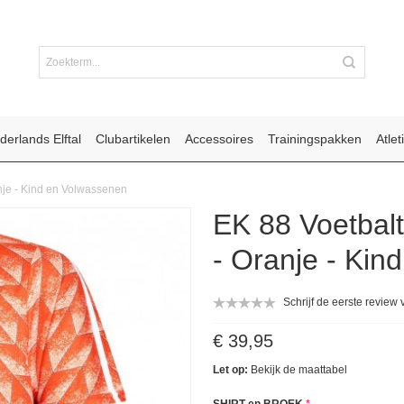
derlands Elftal
Clubartikelen
Accessoires
Trainingspakken
Atlet
anje - Kind en Volwassenen
EK 88 Voetbalt
- Oranje - Kin
Schrijf de eerste review 
€ 39,95
Let op:
Bekijk de
maattabel