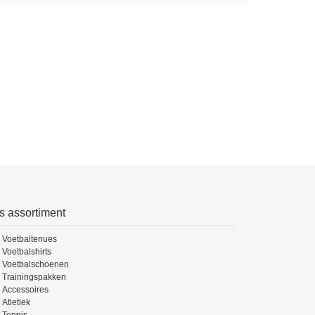
s assortiment
Voetbaltenues
Voetbalshirts
Voetbalschoenen
Trainingspakken
Accessoires
Atletiek