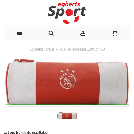
Ajax school etui 1200 x 450
Egbertssport.nl
Let op:
Bekijk de
maattabel