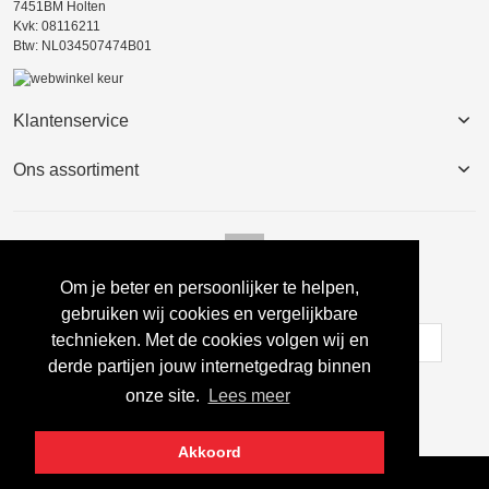
7451BM Holten
Kvk: 08116211
Btw: NL034507474B01
Klantenservice
Ons assortiment
Om je beter en persoonlijker te helpen,
Nieuwsbrief
gebruiken wij cookies en vergelijkbare
technieken. Met de cookies volgen wij en
derde partijen jouw internetgedrag binnen
Inschrijven
onze site.
Lees meer
Akkoord