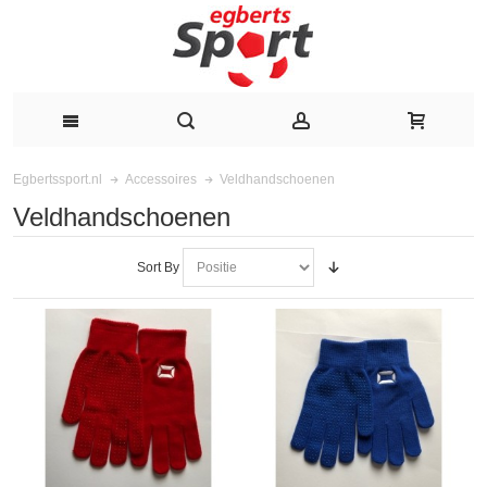
Veldhandschoenen
Egbertssport.nl
Accessoires
Veldhandschoenen
Sort By