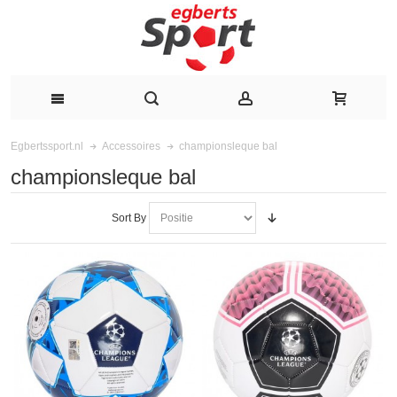
championsleque bal
Egbertssport.nl
Accessoires
championsleque bal
Sort By